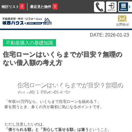
0
0
検討リスト
最近見た物件
お問合せ
DATE: 2026-01-23
不動産購入の基礎知識
住宅ローンはいくらまでが目安？無理の
ない借入額の考え方
住宅ローンはいくらまでが目安？無理の
ない借入額の考え方
「年収○○万円なら、いくらまで住宅ローンを組める？」
家を買うとき、多くの方が最初に気になるポイントです。
ただし注意したいのは、
「借りられる額」と「安心して返せる額」は違う
ということ。