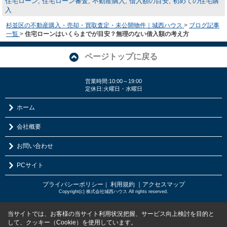
住宅ローン, 住宅ローン審査, 不動産購入, 借入額の目安, 初めての住宅購
入
杉並区の不動産購入・売却・買取査定・未公開物件｜城西ハウス
>
ブログ記事
一覧
>
住宅ローンはいくらまでが目安？無理のない借入額の考え方
ページトップに戻る
営業時間:10:00～19:00
定休日:火曜日・水曜日
ホーム
会社概要
お問い合わせ
PCサイト
プライバシーポリシー
利用規約
｜アクセスマップ
｜
Copyright(c) 株式会社城西ハウス All rights reserved.
当サイトでは、お客様の当サイト利用状況把握、サービス向上検討を目的と
して、クッキー（Cookie）を使用しています。