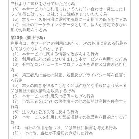
当社よりご連絡をさせていただく為
（5） 本サービスのご利用においてのお問い合わせ・発生したト
ラブル等に対して、当社よりご連絡させていただく為
（6） 本サービスを円滑に運営する為に一定期間の保管をする為
（7） 当社のマーケティングデータとして、個人が特定できない
形での利用をする為
第10条（禁止行為）
利用者は、本サービスの利用にあたり、次の各項に定める行為を
してはならないものとします。
（1） 本サービスに関する情報を改ざんする行為
（2） 利用者以外の者になりすまして本サービスを利用する行為
（3） 有害なコンピュータープログラム等を送信又は書き込む行
為
（4） 第三者又は当社の財産、名誉及びプライバシー等を侵害す
る行為
（5） 本人の同意を得ることなく又は詐欺的な手段により第三者
又は当社の個人情報を収集する行為
（6） 本サービスの利用又は提供を妨げる行為
（7） 当第三者又は当社の著作権その他の知的財産権を侵害する
行為
（8） 法令又は公序良俗に反する行為
（9） 本サービスを利用した営業活動その他営利を目的とする行
為
（10） 当社の信用を傷つけ、又は当社に損害を与える行為
（11） その他、当社が不適切と判断した行為