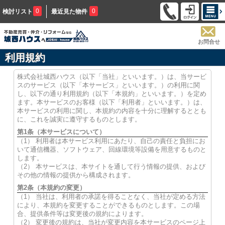
0
0
検討リスト
最近見た物件
お問合せ
利用規約
株式会社城西ハウス（以下「当社」といいます。）は、当サービ
スのサービス（以下「本サービス」といいます。）の利用に関
し、以下の通り利用規約（以下「本規約」といいます。）を定め
ます。本サービスのお客様（以下「利用者」といいます。）は、
本サービスの利用に関し、本規約の内容を十分に理解するととも
に、これを誠実に遵守するものとします。
第1条（本サービスについて）
（1） 利用者は本サービス利用にあたり、自己の責任と負担にお
いて通信機器、ソフトウェア、回線環境等設備を用意するものと
します。
（2） 本サービスは、本サイトを通して行う情報の提供、および
その他の情報の提供から構成されます。
第2条（本規約の変更）
（1） 当社は、利用者の承諾を得ることなく、当社が定める方法
により、本規約を変更することができるものとします。この場
合、提供条件等は変更後の規約によります。
（2） 変更後の規約は、当社が変更内容を本サービスのページ上