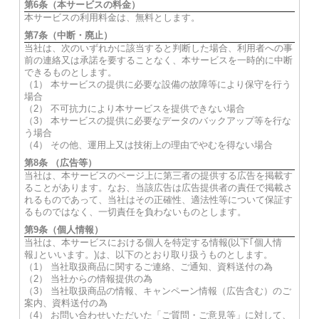
第6条（本サービスの料金）
本サービスの利用料金は、無料とします。
第7条（中断・廃止）
当社は、次のいずれかに該当すると判断した場合、利用者への事
前の連絡又は承諾を要することなく、本サービスを一時的に中断
できるものとします。
（1） 本サービスの提供に必要な設備の故障等により保守を行う
場合
（2） 不可抗力により本サービスを提供できない場合
（3） 本サービスの提供に必要なデータのバックアップ等を行な
う場合
（4） その他、運用上又は技術上の理由でやむを得ない場合
第8条 （広告等）
当社は、本サービスのページ上に第三者の提供する広告を掲載す
ることがあります。なお、当該広告は広告提供者の責任で掲載さ
れるものであって、当社はその正確性、適法性等について保証す
るものではなく、一切責任を負わないものとします。
第9条（個人情報）
当社は、本サービスにおける個人を特定する情報(以下｢個人情
報｣といいます。)は、以下のとおり取り扱うものとします。
（1） 当社取扱商品に関するご連絡、ご通知、資料送付の為
（2） 当社からの情報提供の為
（3） 当社取扱商品の情報、キャンペーン情報（広告含む）のご
案内、資料送付の為
（4） お問い合わせいただいた「ご質問・ご意見等」に対して、