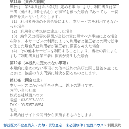
第11条（責任の範囲）
当社は、第5条又は次の各項に定める事由により、利用者又は第
三者（他の利用者を含む）が損害を被った場合であっても、一切
責任を負わないものとします。
（1） 利用者設備の不具合等により、本サービスを利用できなか
った場合
（2） 利用者が本規約に違反した場合
（3） 紛争又は損害の原因が当社の責に帰すべき事由による場合
を除き、本サービスの利用によって利用者と第三者との間で紛争
が生じた場合又は利用者が第三者に損害を与えた場合
（4） その他本サービスを利用することにより、当社の責によら
ずして利用者又は第三者に損害が発生した場合
第12条（本規約に定めのない事項）
本規約に定めのない事項その他本規約の条項に関し疑義を生じた
ときは、協議のうえ円満に解決を図るものとします。
第13条（問合せ先）
本サービスにかかる問合せ先は、以下の通りです。
お問い合わせ先
株式会社城西ハウス
電話：03-5357-8855
FAX：03-5357-8854
附則
本規約はサイト公開日から実施するものとします。
杉並区の不動産購入・売却・買取査定・未公開物件｜城西ハウス
>
利用規約