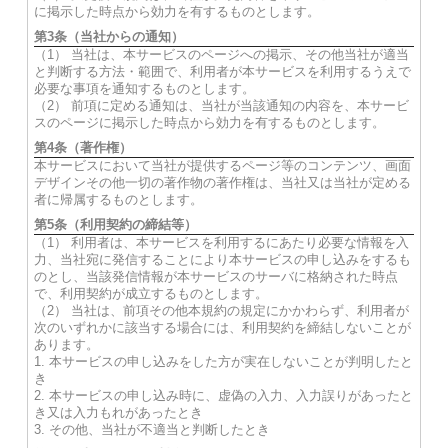
に掲示した時点から効力を有するものとします。
第3条（当社からの通知）
（1） 当社は、本サービスのページへの掲示、その他当社が適当
と判断する方法・範囲で、利用者が本サービスを利用するうえで
必要な事項を通知するものとします。
（2） 前項に定める通知は、当社が当該通知の内容を、本サービ
スのページに掲示した時点から効力を有するものとします。
第4条（著作権）
本サービスにおいて当社が提供するページ等のコンテンツ、画面
デザインその他一切の著作物の著作権は、当社又は当社が定める
者に帰属するものとします。
第5条（利用契約の締結等）
（1） 利用者は、本サービスを利用するにあたり必要な情報を入
力、当社宛に発信することにより本サービスの申し込みをするも
のとし、当該発信情報が本サービスのサーバに格納された時点
で、利用契約が成立するものとします。
（2） 当社は、前項その他本規約の規定にかかわらず、利用者が
次のいずれかに該当する場合には、利用契約を締結しないことが
あります。
1. 本サービスの申し込みをした方が実在しないことが判明したと
き
2. 本サービスの申し込み時に、虚偽の入力、入力誤りがあったと
き又は入力もれがあったとき
3. その他、当社が不適当と判断したとき