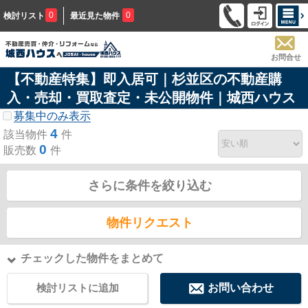
0
0
検討リスト
最近見た物件
お問合せ
【不動産特集】即入居可｜杉並区の不動産購
入・売却・買取査定・未公開物件｜城西ハウス
募集中のみ表示
4
該当物件
件
0
販売数
件
さらに条件を絞り込む
物件リクエスト
チェックした物件をまとめて
検討リストに追加
お問い合わせ