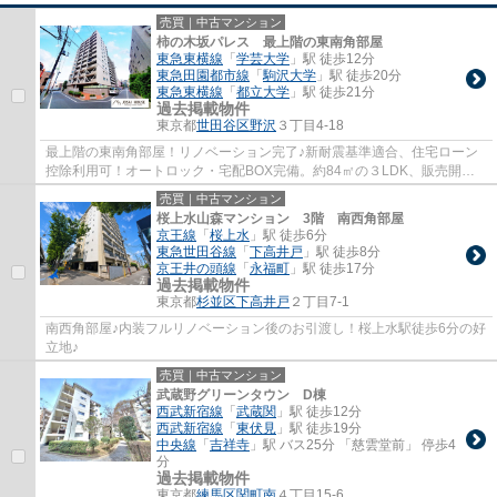
売買｜中古マンション
柿の木坂パレス 最上階の東南角部屋
東急東横線
「
学芸大学
」駅 徒歩12分
東急田園都市線
「
駒沢大学
」駅 徒歩20分
東急東横線
「
都立大学
」駅 徒歩21分
過去掲載物件
東京都
世田谷区
野沢
３丁目4-18
最上階の東南角部屋！リノベーション完了♪新耐震基準適合、住宅ローン
控除利用可！オートロック・宅配BOX完備。約84㎡の３LDK、販売開始
致しました！
売買｜中古マンション
桜上水山森マンション 3階 南西角部屋
京王線
「
桜上水
」駅 徒歩6分
東急世田谷線
「
下高井戸
」駅 徒歩8分
京王井の頭線
「
永福町
」駅 徒歩17分
過去掲載物件
東京都
杉並区
下高井戸
２丁目7-1
南西角部屋♪内装フルリノベーション後のお引渡し！桜上水駅徒歩6分の好
立地♪
売買｜中古マンション
武蔵野グリーンタウン D棟
西武新宿線
「
武蔵関
」駅 徒歩12分
西武新宿線
「
東伏見
」駅 徒歩19分
中央線
「
吉祥寺
」駅 バス25分 「慈雲堂前」 停歩4
分
過去掲載物件
東京都
練馬区
関町南
４丁目15-6