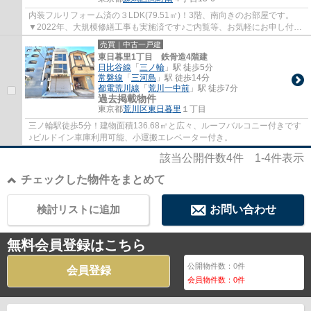
内装フルリフォーム済の３LDK(79.51㎡)！3階、南向きのお部屋です。
▼2022年、大規模修繕工事も実施済です♪ご内覧等、お気軽にお申し付け
くださいませ。 ▼スーパーもコンビニもお近く...
売買｜中古一戸建
東日暮里1丁目 鉄骨造4階建
日比谷線
「
三ノ輪
」駅 徒歩5分
常磐線
「
三河島
」駅 徒歩14分
都電荒川線
「
荒川一中前
」駅 徒歩7分
過去掲載物件
東京都
荒川区
東日暮里
１丁目
三ノ輪駅徒歩5分！建物面積136.68㎡と広々、ルーフバルコニー付きです
♪ビルドイン車庫利用可能、小運搬エレベーター付き。
該当公開件数
4
件
1-4
件表示
チェックした物件をまとめて
検討リストに追加
お問い合わせ
無料会員登録はこちら
公開物件数：
0
件
会員登録
会員物件数：
0
件