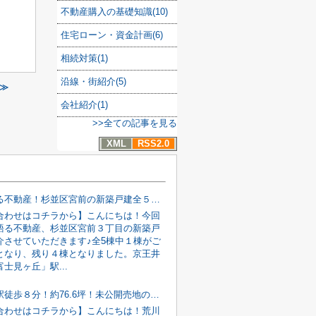
不動産購入の基礎知識(10)
住宅ローン・資金計画(6)
相続対策(1)
沿線・街紹介(5)
≫
会社紹介(1)
>>全ての記事を見る
XML
RSS2.0
写真で語る不動産！杉並区宮前の新築戸建全５棟♪♪
合わせはコチラから】こんにちは！今回
語る不動産、杉並区宮前３丁目の新築戸
介させていただきます♪全5棟中１棟がご
となり、残り４棟となりました。京王井
士見ヶ丘」駅...
西日暮里駅徒歩８分！約76.6坪！未公開売地の情報が入りました( ﾟДﾟ)
合わせはコチラから】こんにちは！荒川