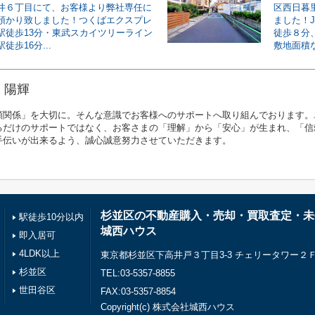
井６丁目にて、お客様より弊社専任に
区西日暮
預かり致しました！つくばエクスプレ
ました！
駅徒歩13分・東武スカイツリーライン
徒歩８分、
徒歩16分...
敷地面積な
 陽輝
頼関係」を大切に。そんな意識でお客様へのサポートへ取り組んでおります。
るだけのサポートではなく、お客さまの「理解」から「安心」が生まれ、「信
手伝いが出来るよう、誠心誠意努力させていただきます。
杉並区の不動産購入・売却・買取査定・未
駅徒歩10分以内
城西ハウス
即入居可
4LDK以上
東京都杉並区下高井戸３丁目3-3 チェリータワー２
杉並区
TEL:03-5357-8855
世田谷区
FAX:03-5357-8854
Copyright(c) 株式会社城西ハウス