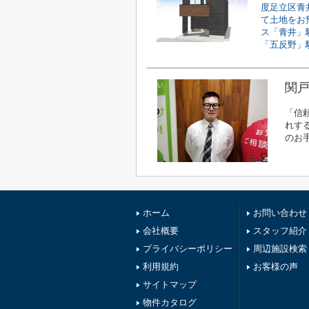
度足立区青
て土地をお
ス「青井」
「五反野」駅
関戸
「信
れす
のお
ホーム
お問い合わせ
会社概要
スタッフ紹介
プライバシーポリシー
周辺施設検索
利用規約
お客様の声
サイトマップ
物件カタログ