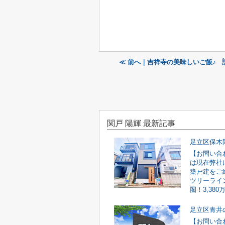
≪ 前へ｜吉祥寺の美味しいご飯♪
関戸 陽輝 最新記事
【お問い合
は現在弊社
築戸建をご
ツリーライ
圏！3,380
【お問い合