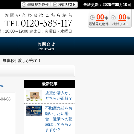
最終更新：2026年08月10日
00
00
件
件
最近見た物件
検討リスト
10:00～19:00
定休日：火曜日・水曜日
無事お引渡しが完了！
最新記事
≫
賃貸か購入か、
どちらが正解？
-04-08
不動産売却をお
願いしたい場
合、近隣への配
慮はしてもらえ
ますか？