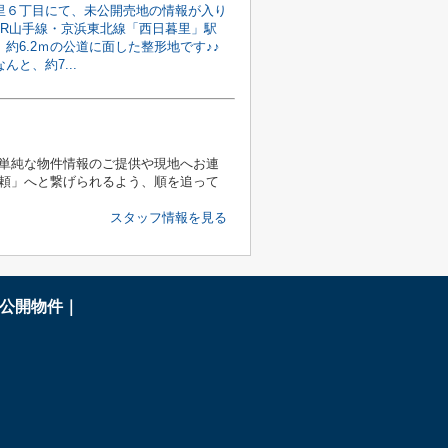
里６丁目にて、未公開売地の情報が入り
JR山手線・京浜東北線「西日暮里」駅
約6.2ｍの公道に面した整形地です♪♪
んと、約7...
単純な物件情報のご提供や現地へお連
頼」へと繋げられるよう、順を追って
スタッフ情報を見る
公開物件｜
Ｆ