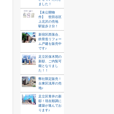
ました！
【未公開物
件】 世田谷区
上北沢の売地
駅徒歩２分！
新宿区西落合、
鉄骨造リフォー
ム戸建を販売中
です♪
足立区保木間の
新邸、ご内覧可
能となりまし
た！！
弊社限定販売！
台東区浅草の売
地♪
足立区青井の新
邸！現在順調に
建築が進んでお
ります♪