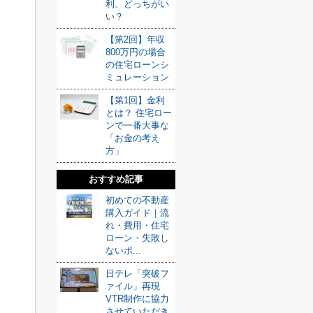
利、どっちがい
い？
【第2回】年収
800万円の場合
の住宅ローンシ
ミュレーション
【第1回】金利
とは？ 住宅ロー
ンで一番大事な
「お金の考え
方」
おすすめ記事
初めての不動産
購入ガイド｜流
れ・費用・住宅
ローン・失敗し
ないポ...
日テレ「突破フ
ァイル」再現
VTR制作に協力
させていただき