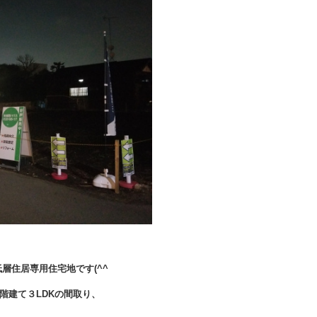
低層住居専用住宅地です(^^
階建て３LDKの間取り、