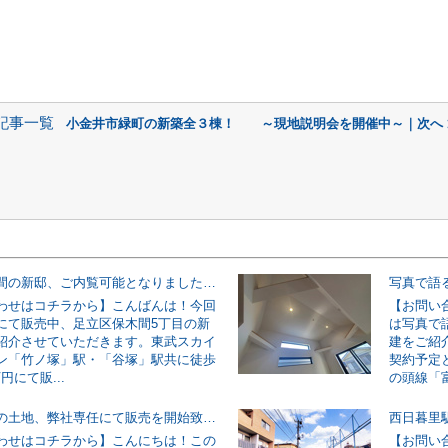
記事一覧
小金井市緑町の新築全３棟！ ～現地説明会を開催中～｜次へ 
足立区保木間の新邸、ご内覧可能となりました！！
わせはコチラから】こんばんは！今回
【お問い
にて販売中、足立区保木間5丁目の新
は写真で
紹介させていただきます。東武スカイ
建をご紹
ン「竹ノ塚」駅・「谷塚」駅共に徒歩
契約予定
万円にて販...
の頭線「富
足立区青井の土地、弊社専任にて販売を開始致しました(^^
わせはコチラから】こんにちは！この
【お問い