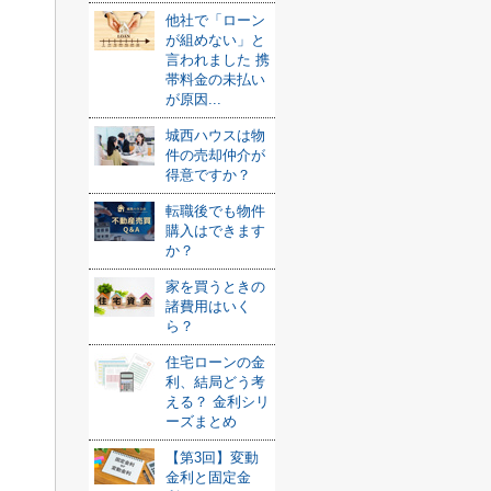
他社で「ローン
が組めない」と
言われました 携
帯料金の未払い
が原因...
城西ハウスは物
件の売却仲介が
得意ですか？
転職後でも物件
購入はできます
か？
家を買うときの
諸費用はいく
ら？
住宅ローンの金
利、結局どう考
える？ 金利シリ
ーズまとめ
【第3回】変動
金利と固定金