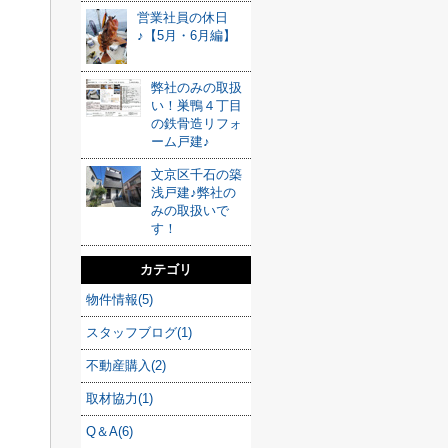
営業社員の休日
♪【5月・6月編】
弊社のみの取扱
い！巣鴨４丁目
の鉄骨造リフォ
ーム戸建♪
文京区千石の築
浅戸建♪弊社の
みの取扱いで
す！
カテゴリ
物件情報(5)
スタッフブログ(1)
不動産購入(2)
取材協力(1)
Q＆A(6)