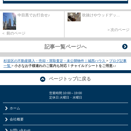
中目黒でお打合せ♪
吹抜けやウッドデッ...
＞次のページ
＜ 前のページ
記事一覧ページへ
杉並区の不動産購入・売却・買取査定・未公開物件｜城西ハウス
>
ブログ記事
一覧
>
小さなお子様連れのご案内も対応！チャイルドシートをご用意♪♪
ページトップに戻る
営業時間:10:00～19:00
定休日:火曜日・水曜日
ホーム
会社概要
お問い合わせ