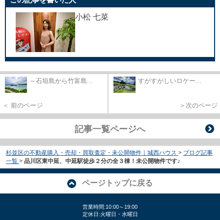
小松 七菜
～石垣島から竹富島...
すがすがしいロケー...
＜ 前のページ
＞次のページ
記事一覧ページへ
杉並区の不動産購入・売却・買取査定・未公開物件｜城西ハウス
>
ブログ記事
一覧
>
品川区東中延、中延駅徒歩２分の全３棟！未公開物件です♪
ページトップに戻る
営業時間:10:00～19:00
定休日:火曜日・水曜日