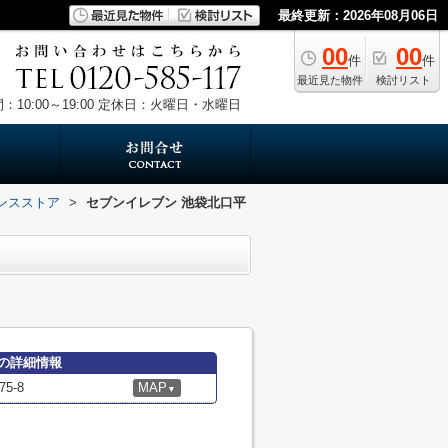
最終更新：2026年08月06日
00
00
件
件
最近見た物件
検討リスト
10:00～19:00
定休日：火曜日・水曜日
ンスストア
>
セブンイレブン 池袋北口平
の詳細情報
5-8
MAP
▼