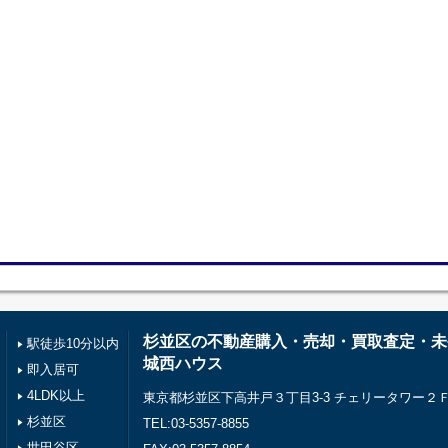
杉並区の不動産購入・売却・買取査定・未
駅徒歩10分以内
城西ハウス
即入居可
4LDK以上
東京都杉並区下高井戸３丁目3-3 チェリータワー２
杉並区
TEL:03-5357-8855
世田谷区