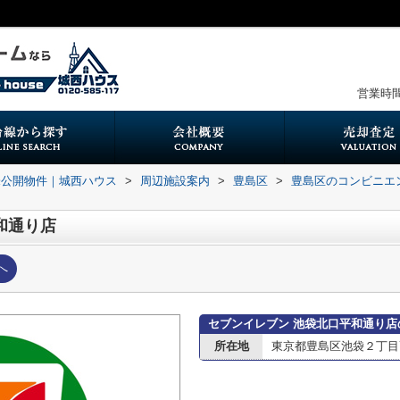
営業時間：
未公開物件｜城西ハウス
>
周辺施設案内
>
豊島区
>
豊島区のコンビニエ
和通り店
へ
セブンイレブン 池袋北口平和通り店
所在地
東京都豊島区池袋２丁目7