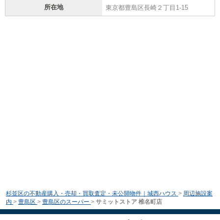
所在地
東京都豊島区長崎２丁目1-15
杉並区の不動産購入・売却・買取査定・未公開物件｜城西ハウス
>
周辺施設案
内
>
豊島区
>
豊島区のスーパー
>
サミットストア 椎名町店