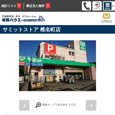
0
0
検討リスト
最近見た物件
お問合せ
サミットストア 椎名町店
前
次
画像タップで拡大表示【
1
/1】