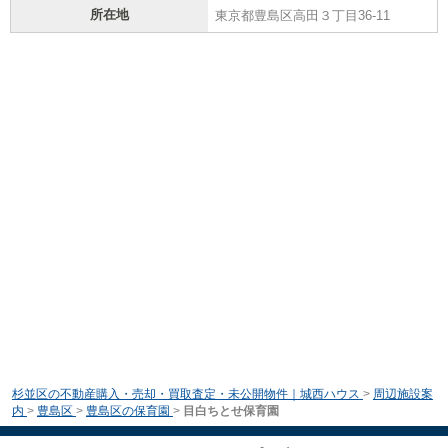
所在地
東京都豊島区高田３丁目36-11
杉並区の不動産購入・売却・買取査定・未公開物件｜城西ハウス
>
周辺施設案
内
>
豊島区
>
豊島区の保育園
>
目白ちとせ保育園