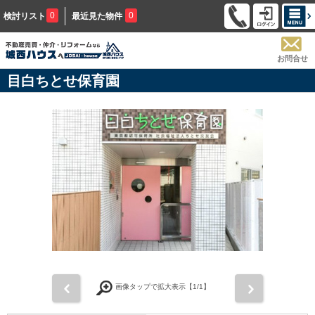
0
0
検討リスト
最近見た物件
お問合せ
目白ちとせ保育園
前
次
画像タップで拡大表示【
1
/1】