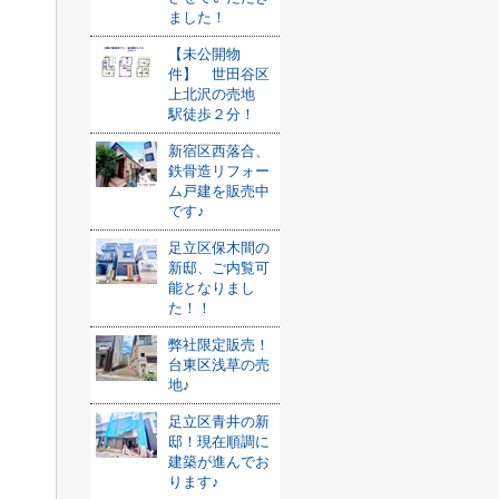
ました！
【未公開物
件】 世田谷区
上北沢の売地
駅徒歩２分！
新宿区西落合、
鉄骨造リフォー
ム戸建を販売中
です♪
足立区保木間の
新邸、ご内覧可
能となりまし
た！！
弊社限定販売！
台東区浅草の売
地♪
足立区青井の新
邸！現在順調に
建築が進んでお
ります♪