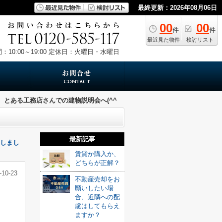
最終更新：2026年08月06日
00
00
件
件
最近見た物件
検討リスト
10:00～19:00
定休日：火曜日・水曜日
とある工務店さんでの建物説明会へ(^^
最新記事
しまし
賃貸か購入か、
どちらが正解？
-10-23
不動産売却をお
願いしたい場
合、近隣への配
慮はしてもらえ
ますか？