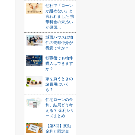
他社で「ローン
が組めない」と
言われました 携
帯料金の未払い
が原因...
城西ハウスは物
件の売却仲介が
得意ですか？
転職後でも物件
購入はできます
か？
家を買うときの
諸費用はいく
ら？
住宅ローンの金
利、結局どう考
える？ 金利シリ
ーズまとめ
【第3回】変動
金利と固定金