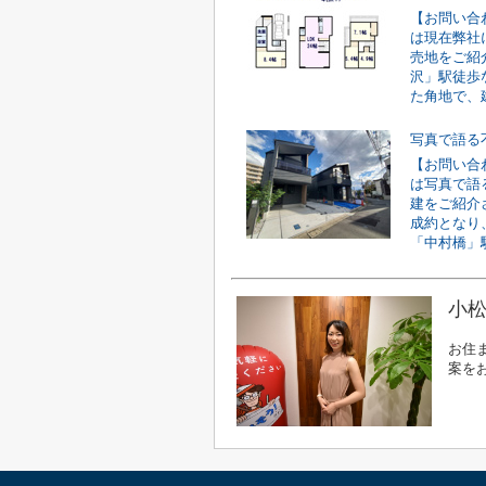
【お問い合
は現在弊社
売地をご紹
沢」駅徒歩
た角地で、建
写真で語る
【お問い合
は写真で語
建をご紹介
成約となり
「中村橋」駅
小松
お住
案を