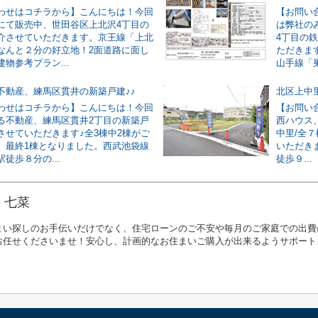
わせはコチラから】こんにちは！今回
【お問い
にて販売中、世田谷区上北沢4丁目の
は弊社の
介させていただきます。京王線「上北
4丁目の
なんと２分の好立地！2面道路に面し
ただきま
物参考プラン...
山手線「巣
不動産、練馬区貫井の新築戸建♪♪
北区上中
わせはコチラから】こんにちは！今回
【お問い
る不動産、練馬区貫井2丁目の新築戸
西ハウス
させていただきます♪全3棟中2棟がご
中里/全
、最終1棟となりました。西武池袋線
いただきま
徒歩８分の...
徒歩９...
 七菜
まい探しのお手伝いだけでなく、住宅ローンのご不安や毎月のご家庭での出費
お任せくださいませ！安心し、計画的なお住まいご購入が出来るようサポート