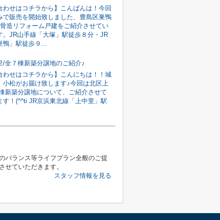
合わせはコチラから】こんばんは！今回
みで販売を開始致しました、豊島区巣鴨
鉄骨造リフォーム戸建をご紹介させてい
す。JR山手線「大塚」駅徒歩８分・JR
鴨」駅徒歩９...
里/全７棟新築分譲地のご紹介♪
合わせはコチラから】こんにちは！！城
、小松がお届け致します♪今回は北区上
７棟新築分譲地について、ご紹介させて
す！(^^ti JR京浜東北線「上中里」駅
のバランス等ライフプラン全般のご提
させていただきます。
スタッフ情報を見る