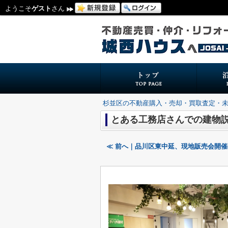
ようこそ
ゲスト
さん
杉並区の不動産購入・売却・買取査定・
とある工務店さんでの建物説
≪ 前へ｜品川区東中延、現地販売会開催