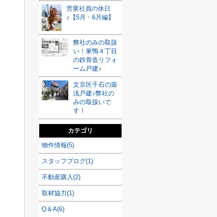
営業社員の休日
♪【5月・6月編】
弊社のみの取扱
い！巣鴨４丁目
の鉄骨造リフォ
ーム戸建♪
文京区千石の築
浅戸建♪弊社の
みの取扱いで
す！
カテゴリ
物件情報(5)
スタッフブログ(1)
不動産購入(2)
取材協力(1)
Q＆A(6)