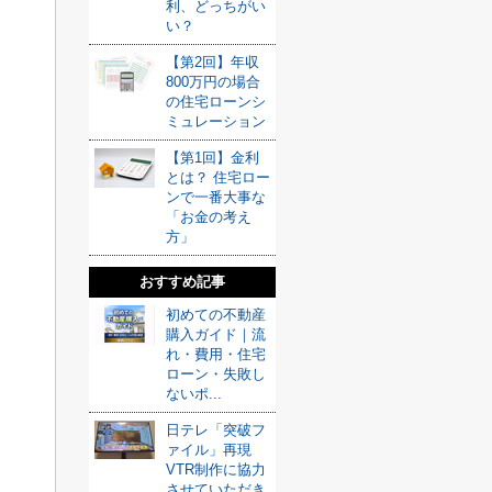
利、どっちがい
い？
【第2回】年収
800万円の場合
の住宅ローンシ
ミュレーション
【第1回】金利
とは？ 住宅ロー
ンで一番大事な
「お金の考え
方」
おすすめ記事
初めての不動産
購入ガイド｜流
れ・費用・住宅
ローン・失敗し
ないポ...
日テレ「突破フ
ァイル」再現
VTR制作に協力
させていただき