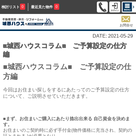
0
0
検討リスト
最近見た物件
お問合せ
DATE: 2021-05-29
■城西ハウスコラム■ ご予算設定の仕方
編
■城西ハウスコラム■ ご予算設定の仕
方編
今回はお住まい探しをするにあたってのご予算設定の仕方
について、ご説明させていただきます。
■まず、お住まいご購入にあたり捻出出来る
自己資金を決めま
す
。
お住まいのご契約時に必ず手付金(物件価格に充当され、契約の
証とされる )が必要となり、