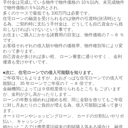
手付金は完成している物件で物件価格の 10％以内、未完成物件
で物件価格の 5％以内とされ、
多くのケースで
最低でも 100万円は必要
です。
住宅ローンの融資を受けられるのは物件の引渡時(決済時)とな
る為、ご契約時に支払う手付金は、どうしても自己資金から捻
出しなければいけないという事です。
お住まいご購入にかかる
諸費用の目安は、物件価格の７～８ ％
です。
お客様それぞれの借入額や物件の価格帯、物件種別等により変
わって参ります。
自己資金が多ければ多い程、 ローン審査に通りやすく 、 金利
優遇も受けやすいです。
■次に、住宅ローンでの
借入可能額を知ります
。
ご年収等にもよりますが、おおざっぱな住宅ローンでの借入可
能額は、
35 年ローンでご年収の７ ～８ 倍
です。
金融機関によっては９倍程度借りられるところ も ございます
が、金利が少し高かったりします…
ローンの年数を縮めれば縮める程、同じ金額を借りてもご年収
に対し月あたりのご負担が増える為、借入可能額は減って参り
ます。
オートローンやショッピングローン、 カードの分割払いやリボ
払い、 キャッシング、
細かいところでは携帯電話端末の割賦購入等ある場合は、融資