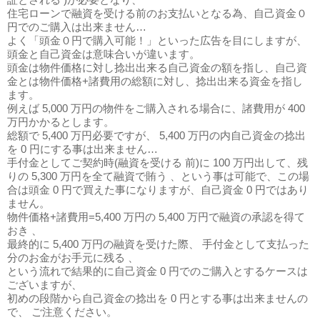
住宅ローンで融資を受ける前のお支払いとなる為、自己資金０
円でのご購入は出来ません…
よく「頭金０円で購入可能！」といった広告を目にしますが、
頭金と自己資金は意味合いが違います。
頭金は物件価格に対し捻出出来る自己資金の額を指し、自己資
金とは物件価格+諸費用の総額に対し、捻出出来る資金を指し
ます。
例えば 5,000 万円の物件をご購入される場合に、諸費用が 400
万円かかるとします。
総額で 5,400 万円必要ですが、 5,400 万円の内自己資金の捻出
を 0 円にする事は出来ません…
手付金としてご契約時(融資を受ける 前)に 100 万円出して、残
りの 5,300 万円を全て融資で賄う 、という事は可能で、この場
合は頭金 0 円で買えた事になりますが、自己資金 0 円ではあり
ません。
物件価格+諸費用=5,400 万円の 5,400 万円で融資の承認を得て
おき 、
最終的に 5,400 万円の融資を受けた際、 手付金として支払った
分のお金がお手元に残る 、
という流れで結果的に自己資金 0 円でのご購入とするケースは
ございますが、
初めの段階から自己資金の捻出を 0 円とする事は出来ませんの
で、 ご注意ください。