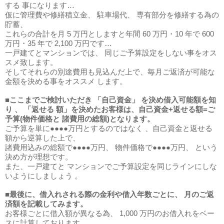
する 事になります…
仮に
管理費や修繕積立金、 駐車場代、 専有部分を修繕する為の
貯蓄、
これらの合計を月 5 万円
としますと年間 60 万円・10 年で 600
万円・35 年で 2,100 万円です…
一戸建てとマンションでは、 同じご予算設定をしない事をオス
スメ致します。
そしてそれらの別途費用も見込んだ上で、毎月ご返済が可能な
金額を決める事をオススメ します。
■ここまでご検討いただき 「自己資金」 を決め借入可能額を知
り 、 「返せる 額」を決めたお客様は、
自己資金+返せる額=ご
予算(物件価格と 諸費用の総額)
となります。
ご予算を単に●●●●万円とするのではなく 、自己資金と返せる
額から逆算した上で、
諸費用込みの総額で●●●●万円、 物件価格で●●●●万円、 という
決め方が理想です。
また、一戸建てと マンションでご予算設定を同じラインにしな
いようにしましょう 。
■最後に、借入れされる際の金利や借入年数ごとに、 月のご返
済額を記載してみます。
お客様ごとに借入額が異なる為、
1,000 万円のお借入れをベー
スに計算
しております。