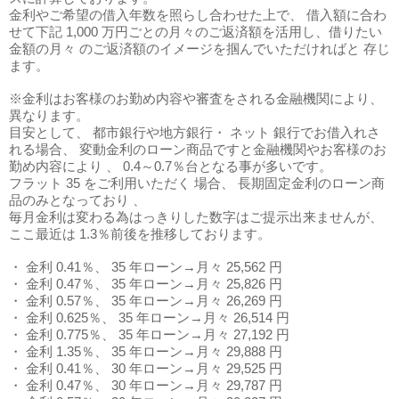
金利やご希望の借入年数を照らし合わせた上で、 借入額に合わ
せて下記 1,000 万円ごとの月々のご返済額を活用し、借りたい
金額の月々 のご返済額のイメージを掴んでいただければと 存じ
ます。
※金利はお客様のお勤め内容や審査をされる金融機関により、
異なります。
目安として、 都市銀行や地方銀行・ ネット 銀行でお借入れさ
れる場合、 変動金利のローン商品ですと金融機関やお客様のお
勤め内容により 、 0.4～0.7％台となる事が多いです。
フラット 35 をご利用いただく 場合、 長期固定金利のローン商
品のみとなっており 、
毎月金利は変わる為はっきりした数字はご提示出来ませんが、
ここ最近は 1.3％前後を推移しております。
・ 金利 0.41％、 35 年ローン→月々 25,562 円
・ 金利 0.47％、 35 年ローン→月々 25,826 円
・ 金利 0.57％、 35 年ローン→月々 26,269 円
・ 金利 0.625％、 35 年ローン→月々 26,514 円
・ 金利 0.775％、 35 年ローン→月々 27,192 円
・ 金利 1.35％、 35 年ローン→月々 29,888 円
・ 金利 0.41％、 30 年ローン→月々 29,525 円
・ 金利 0.47％、 30 年ローン→月々 29,787 円