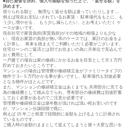
■自己資金を決め、借入可能額を知った上で、
「返せる額」を
決めます
。
借りられる額と 、無理なく返せる額は違っていたりします…
例えば現在お支払いされているお家賃・ 駐車場代をもとに、も
う少し増やせる 、 もう少し減らしたい、とお考えいただく ケ
ースが多いです。
現在社宅で家賃負担(実質負担)がその地域の相場よりも少な
い、現在お家賃の負担が無い等のケースでは、家計のお金をよ
く計算し、 将来を踏まえてご判断いただく必要がございます。
住宅ローンのご返済とは別でお住まいの為に月単位で見込んで
おく費用として、
一戸建ての場合は家の修繕にかかるお金を目安として月１万円
貯めておきたいところです。
マンションの場合は管理費や修繕積立金がファミリータイプの
物件で 3～５万円かかる事が多いですし、駐車場代も別途必要
となる物件がほとんどです。
また、マンションの修繕積立金はあくまでも 共用部分に充てる
為の修繕費として積み立てられ、専有部分の修繕費は別途貯蓄
しておく必要があるのでご注意が必要です。
管理費や修繕積立金は築年数が浅ければ浅い程お安いのです
が、マンション分譲段階で既に、
例えば 15 年ごと程度で段階的に金額を上げるように計画され
ているものです。
ご購入時の金額のままとして捉えてしまうと後々大変な思いを