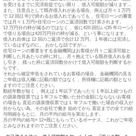
を受けるまでに完済前提でない限り 、借入可能額が減ります…
また、注意点として既存借入れがある場合、例えば月々１万円
で 12 回(1 年)で終わるお借入れであっても 、住宅ローンの審査
では月々１万円×住宅ローンのご返済回数で計算されます。
12 万円分の枠が減るのではなく 、仮に420 回払い(35 年ローン)
で借りる場合は420万円分の枠が減る、という事になります。
借入れ自体は 12 回のご返済で合計12 万円、 1 年後には完済し
ているはずなのに、 おかしな話ですが…
住宅ローンの審査をする金融機関はお客様が月々ご返済可能と
判断した月あたりの枠に対し、月々抱えている既存借入れを差
し引き 、残った枠に返済回数分かけて借入可能額を判断するか
らです。
それから確定申告をされているお客様の場合、 金融機関の見る
ご年収は収入欄に記載の額ではなく 、所得欄に記載の額となり
ますのでご注意ください。
勤続年数が短く 、例えば１年以下であったり 1 年以上経つもの
の源泉徴収票では 1 年フルで働いた分の金額にならないお客様
の場合も 直近の源泉徴収票では１ 年フルで働いた場合の収入が
分からない為、その会社で働き 始めてから 直近までの全ての給
与明細をもとに、月の平均の給与を算出します。
月の平均の給与× 12+既にもらっているボーナス、これがご年収
とみなされますのでご注意ください。