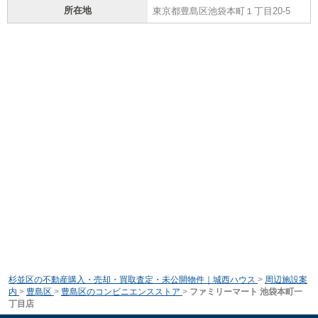
所在地
東京都豊島区池袋本町１丁目20-5
杉並区の不動産購入・売却・買取査定・未公開物件｜城西ハウス
>
周辺施設案
内
>
豊島区
>
豊島区のコンビニエンスストア
>
ファミリーマート 池袋本町一
丁目店