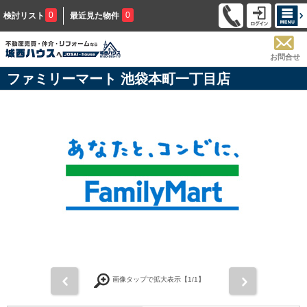
0
0
検討リスト
最近見た物件
お問合せ
ファミリーマート 池袋本町一丁目店
前
次
画像タップで拡大表示【
1
/1】