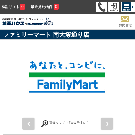
0
0
検討リスト
最近見た物件
お問合せ
ファミリーマート 南大塚通り店
前
次
画像タップで拡大表示【
1
/1】