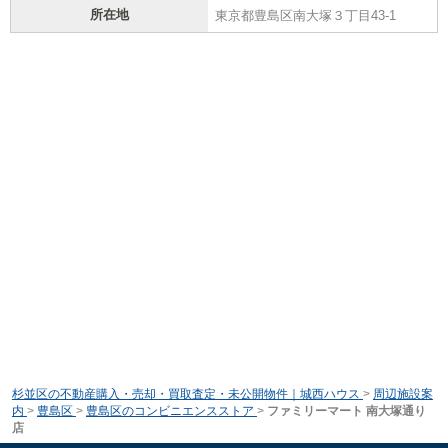
所在地
東京都豊島区南大塚３丁目43-1
杉並区の不動産購入・売却・買取査定・未公開物件｜城西ハウス
>
周辺施設案
内
>
豊島区
>
豊島区のコンビニエンスストア
>
ファミリーマート 南大塚通り
店