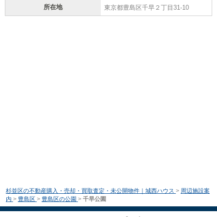
所在地
東京都豊島区千早２丁目31-10
杉並区の不動産購入・売却・買取査定・未公開物件｜城西ハウス
>
周辺施設案
内
>
豊島区
>
豊島区の公園
>
千早公園