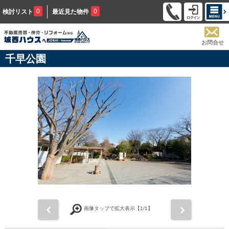
0
0
検討リスト
最近見た物件
お問合せ
千早公園
前
次
画像タップで拡大表示【
1
/1】